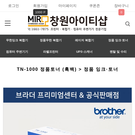
로그인
회원가입
마이페이지
쿠폰존
장바구니
1000 P
0
무한잉크 복합기
정품무한 복합기
레이저 복합기
정품 잉크·토너
컴퓨터 주변기기
라벨프린터
UPS·스캐너
렌탈 및 수리
TN-1000 정품토너 (흑백) > 정품 잉크·토너