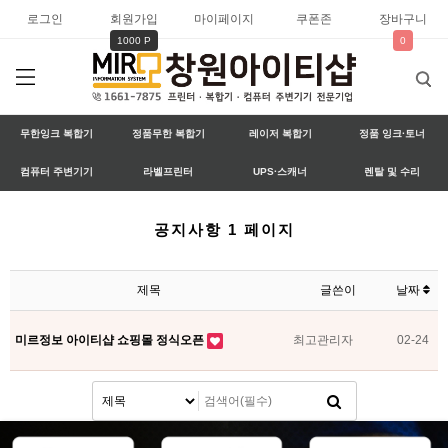
로그인
회원가입
마이페이지
쿠폰존
장바구니
1000 P
0
무한잉크 복합기
정품무한 복합기
레이저 복합기
정품 잉크·토너
컴퓨터 주변기기
라벨프린터
UPS·스캐너
렌탈 및 수리
공지사항 1 페이지
제목
글쓴이
날짜
미르정보 아이티샵 쇼핑몰 정식오픈
최고관리자
02-24