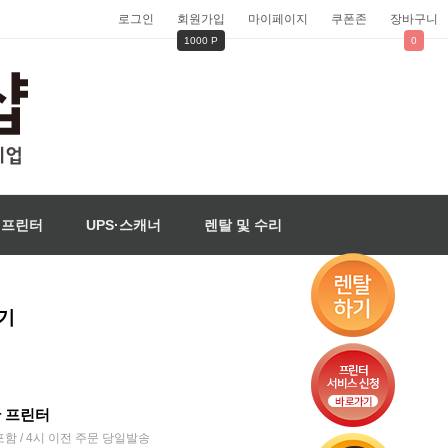
로그인
회원가입
마이페이지
쿠폰존
장바구니
1000 P
0
벨프린터
UPS·스캐너
렌탈 및 수리
합기
한 프린터
함 / 4시 이전 주문 당일발송