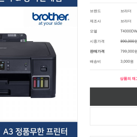
브랜드
브라더
제조사
브라더
모델
T4000D
시중가격
890,000
판매가격
799,000
배송비
3,000원
상품의 재