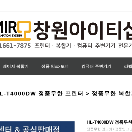
레이저 복합기
정품 잉크·토너
컴퓨터 주변기기
라
L-T4000DW 정품무한 프린터 > 정품무한 복
HL-T4000DW 정품무
정품무한 잉크젯 / 정품잉크 포