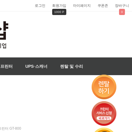
로그인
회원가입
마이페이지
쿠폰존
장바구니
1000 P
0
벨프린터
UPS·스캐너
렌탈 및 수리
린터 GT-800