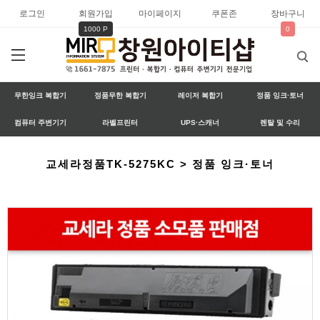
로그인
회원가입
마이페이지
쿠폰존
장바구니
1000 P
0
무한잉크 복합기
정품무한 복합기
레이저 복합기
정품 잉크·토너
컴퓨터 주변기기
라벨프린터
UPS·스캐너
렌탈 및 수리
교세라정품TK-5275KC > 정품 잉크·토너