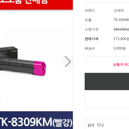
브랜드
교세라
모델
TK-8309
시중가격
180,000
판매가격
173,900
배송비
3,000원
상품의 재
0
2