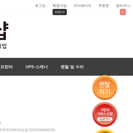
로그인
회원가입
마이페이지
쿠폰존
장바구니
1000 P
0
벨프린터
UPS·스캐너
렌탈 및 수리
M
M/TK8309KM/정품TK8309KM/8309