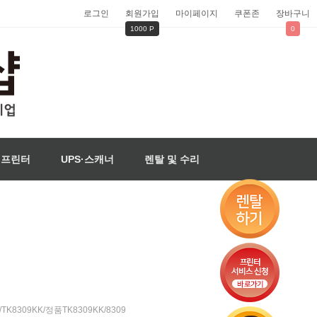
로그인
회원가입
마이페이지
쿠폰존
장바구니
1000 P
0
벨프린터
UPS·스캐너
렌탈 및 수리
/TK8309KK/정품TK8309KK/8309