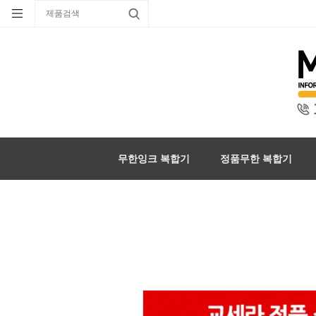
무한잉크 복합기
정품무한 복합기